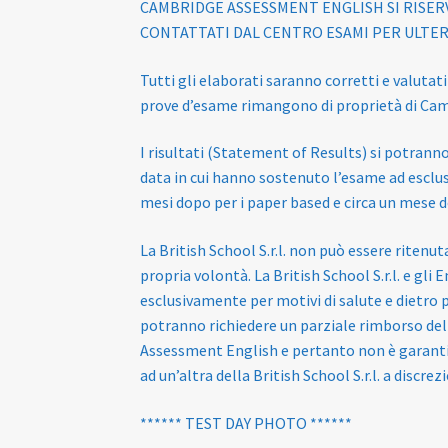
CAMBRIDGE ASSESSMENT ENGLISH SI RISER
CONTATTATI DAL CENTRO ESAMI PER ULTER
Tutti gli elaborati saranno corretti e valutati
prove d’esame rimangono di proprietà di Cam
I risultati (Statement of Results) si potrann
data in cui hanno sostenuto l’esame ad esclusi
mesi dopo per i paper based e circa un mese d
La British School S.r.l. non può essere ritenu
propria volontà. La British School S.r.l. e gli
esclusivamente per motivi di salute e dietro p
potranno richiedere un parziale rimborso del
Assessment English e pertanto non è garantit
ad un’altra della British School S.r.l. a disc
****** TEST DAY PHOTO ******