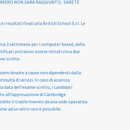
 NUMERO NON SARÁ RAGGIUNTO, SARETE
risultati finali alla British School S.r.l. Le
irca 3 settimane per i computer based, dalla
ificati potranno essere ritirati circa due
ve scritte.
 esami dovute a cause non dipendenti dalla
tinuità di servizi. In caso di assenza
a data dell’esame scritto, i candidati
etto all’approvazione di Cambridge
ibile il trasferimento da una sede operativa
ame ad un altro non è possibile.