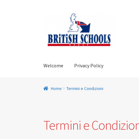
Vai
Vai
alla
al
navigazione
contenuto
Welcome
Privacy Policy
Home
Carrello
Checkout
Contatto Centro Es
Home
Termini e Condizioni
Privacy Policy British School S.r.l
Shop
Termin
Termini e Condizion