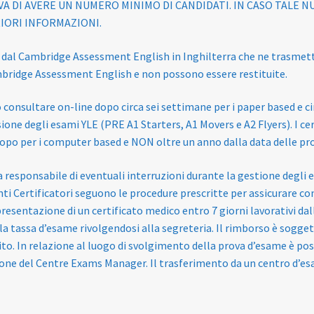
VA DI AVERE UN NUMERO MINIMO DI CANDIDATI. IN CASO TALE
IORI INFORMAZIONI.
 dal Cambridge Assessment English in Inghilterra che ne trasmette i 
bridge Assessment English e non possono essere restituite.
o consultare on-line dopo circa sei settimane per i paper based e c
one degli esami YLE (PRE A1 Starters, A1 Movers e A2 Flyers). I cert
opo per i computer based e NON oltre un anno dalla data delle pro
ta responsabile di eventuali interruzioni durante la gestione degli
 Enti Certificatori seguono le procedure prescritte per assicurare con
resentazione di un certificato medico entro 7 giorni lavorativi dall
la tassa d’esame rivolgendosi alla segreteria. Il rimborso è sogg
o. In relazione al luogo di svolgimento della prova d’esame è poss
rezione del Centre Exams Manager. Il trasferimento da un centro d’es