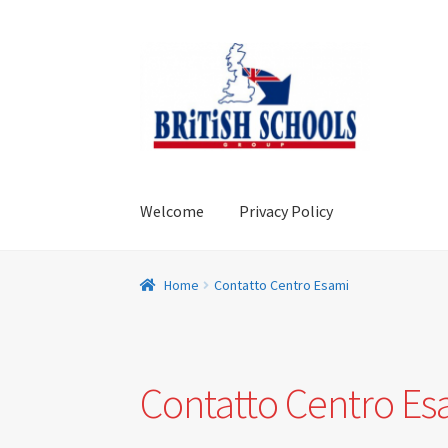
Vai
Vai
alla
al
navigazione
contenuto
Welcome
Privacy Policy
Home
Carrello
Checkout
Contatto Centro Es
Home
Contatto Centro Esami
Privacy Policy British School S.r.l
Shop
Termin
Contatto Centro Es