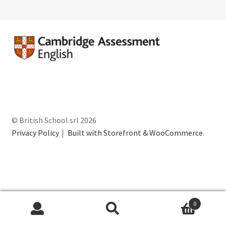
Privacy Policy British School S.r.l
Shop
Termini e Condizioni
Thank You !
© British School srl 2026
Privacy Policy
Built with Storefront & WooCommerce
.
0
Cerca:
Cerca