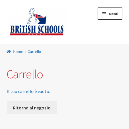
Vai
Vai
Menù
alla
al
navigazione
contenuto
Home
Home
Carrello
Carrello
Carrello
Checkout
Contatto Centro Esami
Il tuo carrello è vuoto.
Privacy Policy
Ritorna al negozio
Privacy Policy – Istituti Scolastici