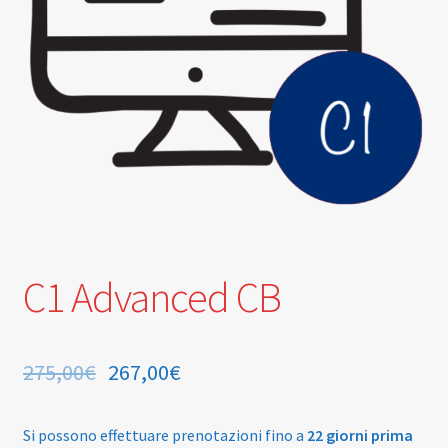
Privacy Policy British School S.r.l
Shop
Termini e Condizioni
Thank You !
C1 Advanced CB
275,00
€
267,00
€
Si possono effettuare prenotazioni fino a
22
giorni
prima