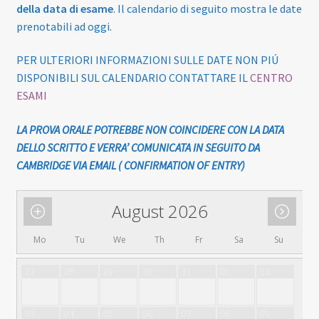
della data di esame
. Il calendario di seguito mostra le date
prenotabili ad oggi.
PER ULTERIORI INFORMAZIONI SULLE DATE NON PIÚ
DISPONIBILI SUL CALENDARIO CONTATTARE IL
CENTRO
ESAMI
LA PROVA ORALE POTREBBE NON COINCIDERE CON LA DATA
DELLO SCRITTO E VERRA’ COMUNICATA IN SEGUITO DA
CAMBRIDGE VIA EMAIL ( CONFIRMATION OF ENTRY)
August 2026
Mo
Tu
We
Th
Fr
Sa
Su
27
28
29
30
31
01
02
03
04
05
06
07
08
09